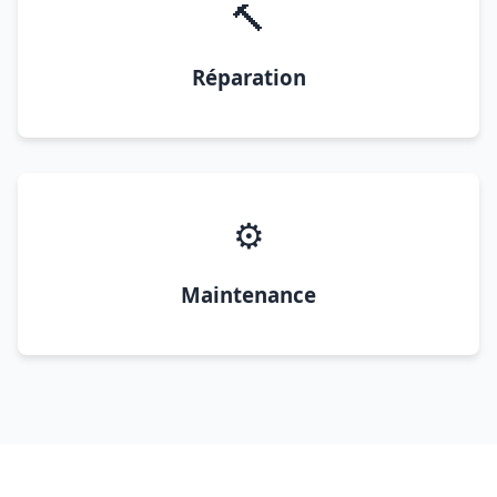
🔨
Réparation
⚙️
Maintenance