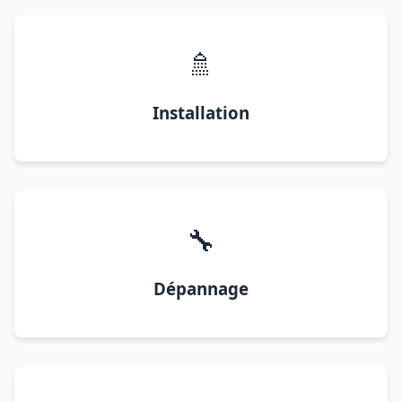
🚿
Installation
🔧
Dépannage