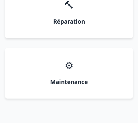
🔨
Réparation
⚙️
Maintenance