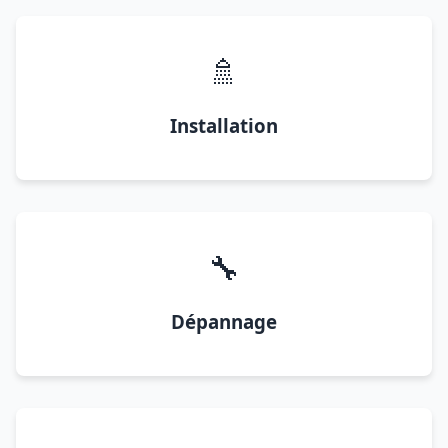
🚿
Installation
🔧
Dépannage