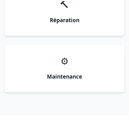
🔨
Réparation
⚙️
Maintenance