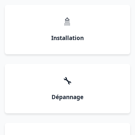
🚿
Installation
🔧
Dépannage