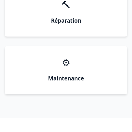
🔨
Réparation
⚙️
Maintenance