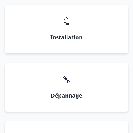
🚿
Installation
🔧
Dépannage