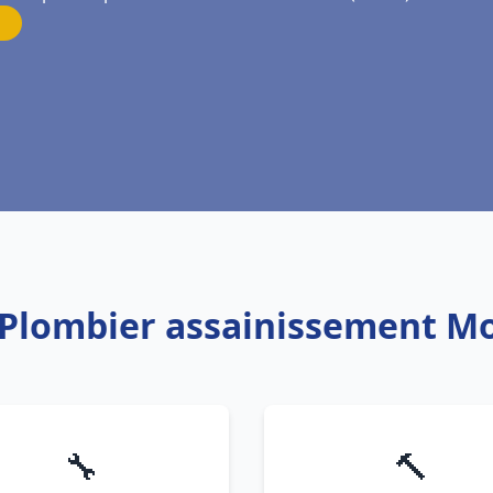
 Plombier assainissement M
🔧
🔨