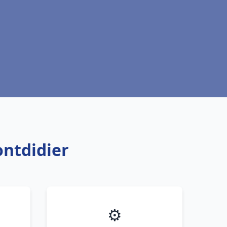
ontdidier
⚙️