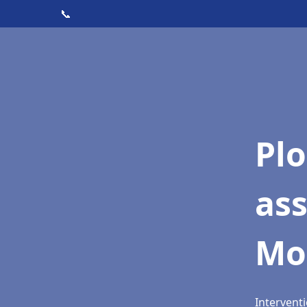
📞
Pl
as
Mo
Intervent