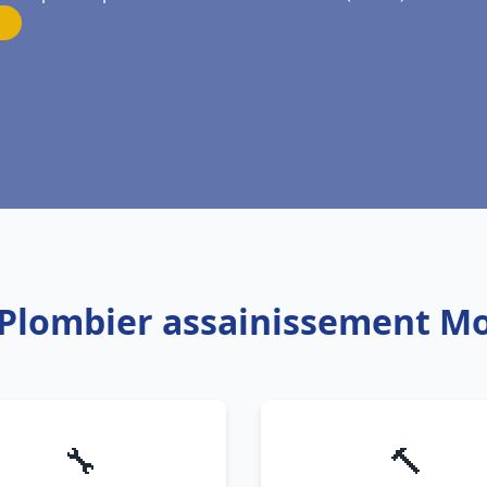
 Plombier assainissement M
🔧
🔨