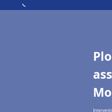
📞
Pl
as
Mo
Intervent