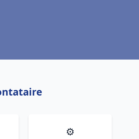
ontataire
⚙️