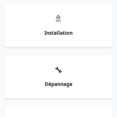
🚿
Installation
🔧
Dépannage