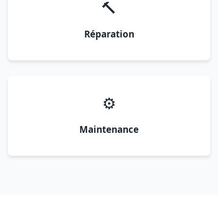
🔨
Réparation
⚙️
Maintenance