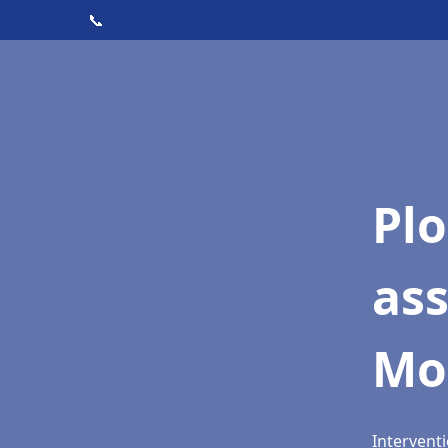
📞
Pl
as
Mo
Interventi