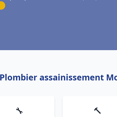
 Plombier assainissement M
🔧
🔨