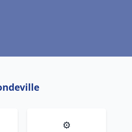
ondeville
⚙️