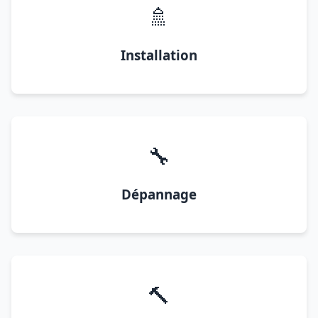
🚿
Installation
🔧
Dépannage
🔨