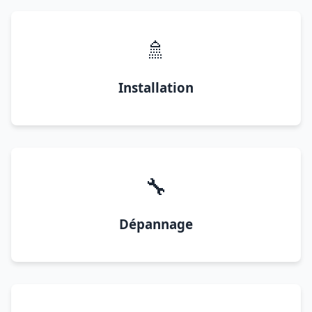
🚿
Installation
🔧
Dépannage