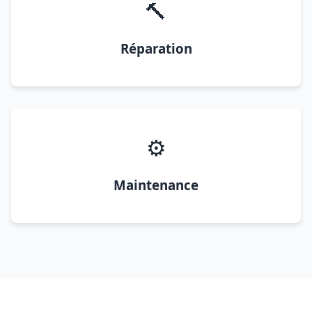
🔨
Réparation
⚙️
Maintenance