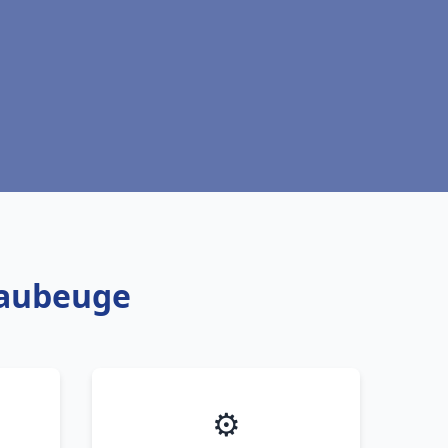
Maubeuge
⚙️