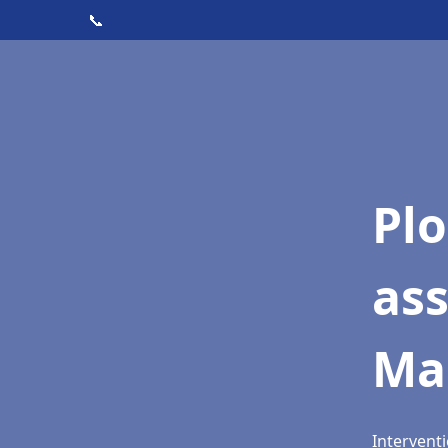
📞
Pl
as
Ma
Intervent