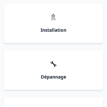
🚿
Installation
🔧
Dépannage