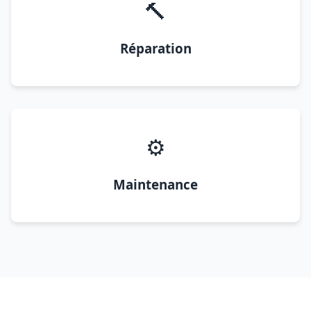
🔨
Réparation
⚙️
Maintenance