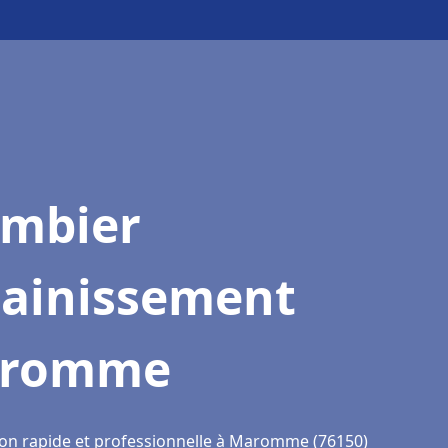
ombier
sainissement
romme
ion rapide et professionnelle à Maromme (76150)