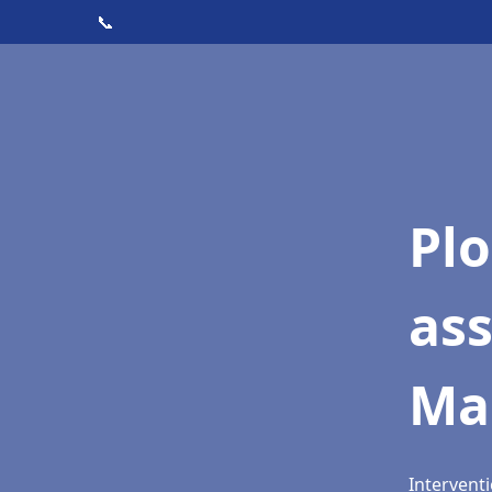
📞
Pl
as
Ma
Intervent