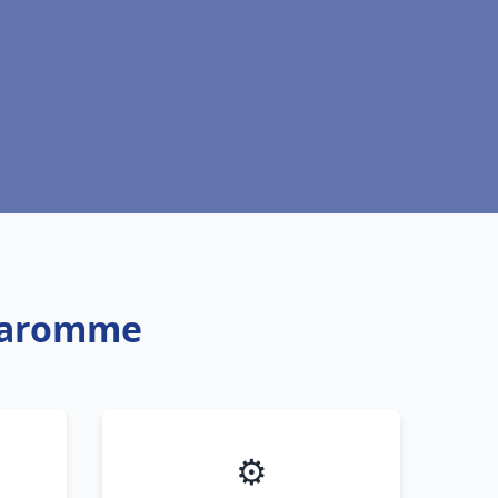
 Maromme
⚙️