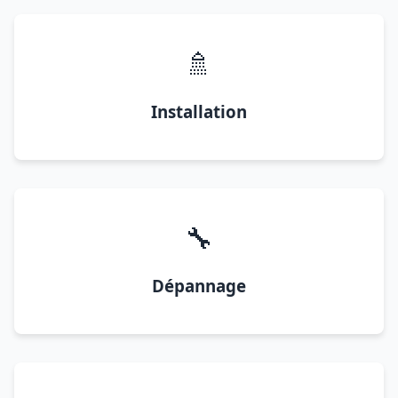
🚿
Installation
🔧
Dépannage