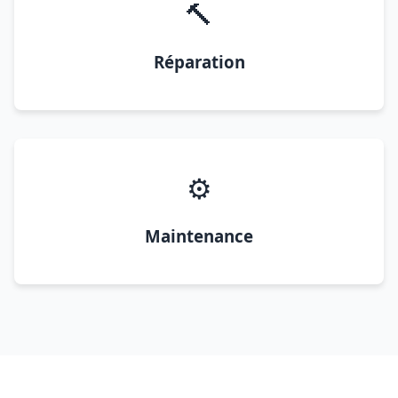
🔨
Réparation
⚙️
Maintenance