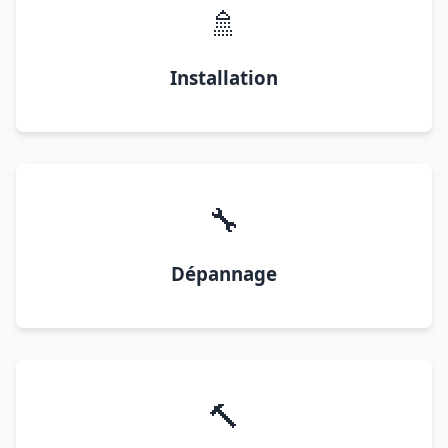
🚿
Installation
🔧
Dépannage
🔨