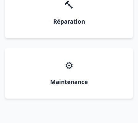
🔨
Réparation
⚙️
Maintenance