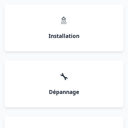
🚿
Installation
🔧
Dépannage