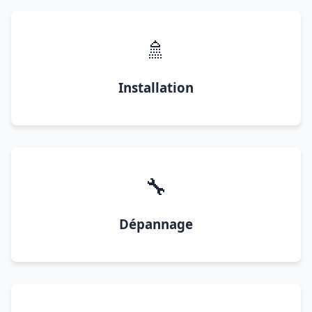
🚿
Installation
🔧
Dépannage