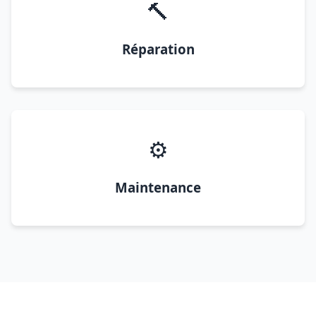
🔨
Réparation
⚙️
Maintenance