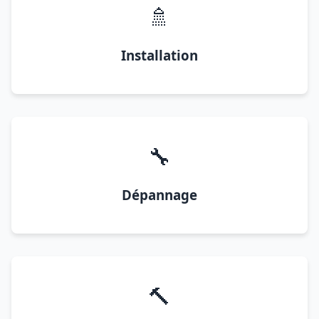
🚿
Installation
🔧
Dépannage
🔨