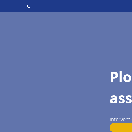
📞
Pl
as
Interventi