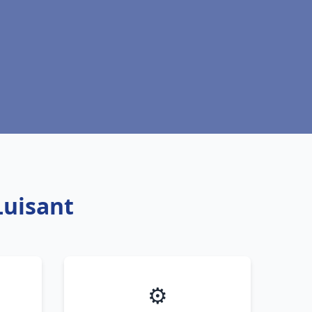
Luisant
⚙️