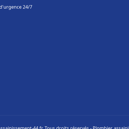
 d'urgence 24/7
ssainissement-44.fr. Tous droits réservés - Plombier assai