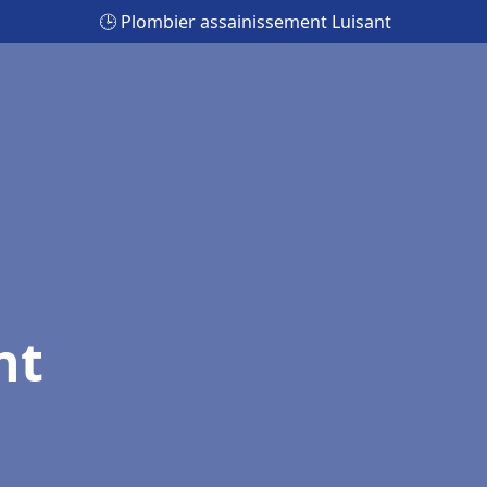
🕒 Plombier assainissement Luisant
nt