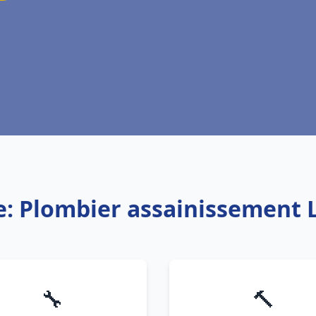
e: Plombier assainissement 
🔧
🔨