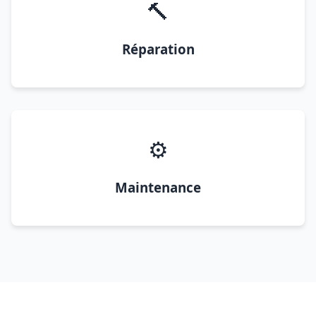
🔨
Réparation
⚙️
Maintenance