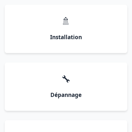
🚿
Installation
🔧
Dépannage