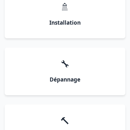
🚿
Installation
🔧
Dépannage
🔨