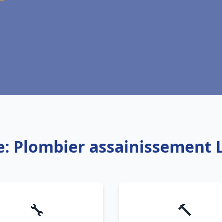
e: Plombier assainissement
🔧
🔨