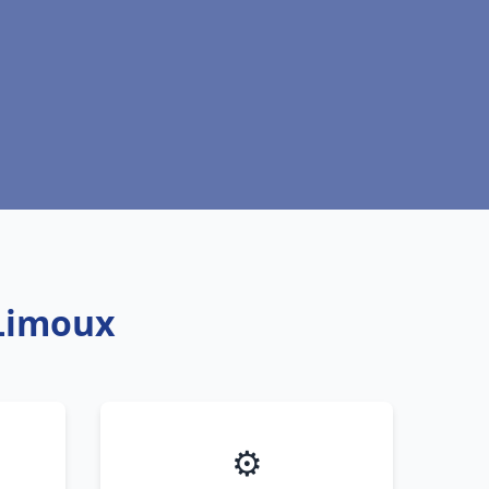
 Limoux
⚙️