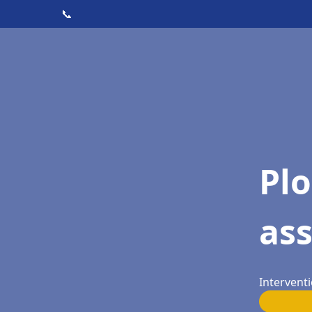
📞
Pl
as
Intervent