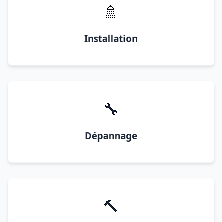
🚿
Installation
🔧
Dépannage
🔨