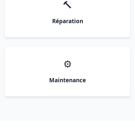
🔨
Réparation
⚙️
Maintenance