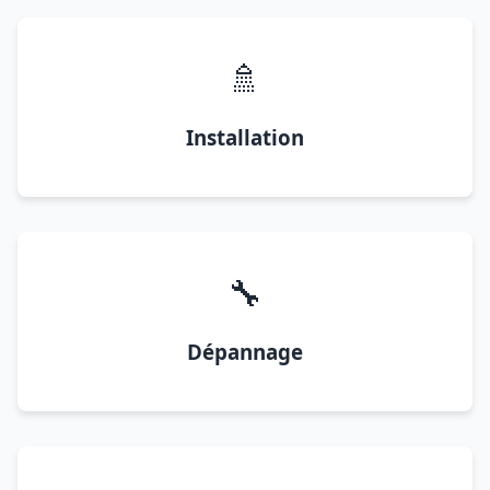
🚿
Installation
🔧
Dépannage