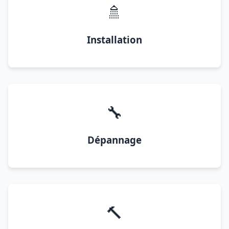
🚿
Installation
🔧
Dépannage
🔨