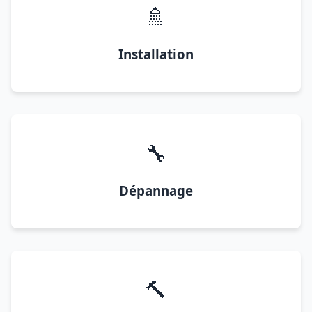
🚿
Installation
🔧
Dépannage
🔨