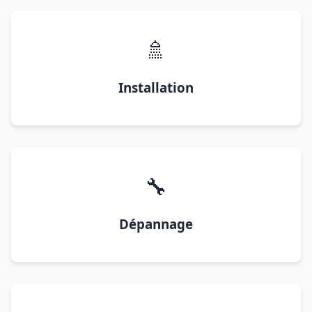
🚿
Installation
🔧
Dépannage