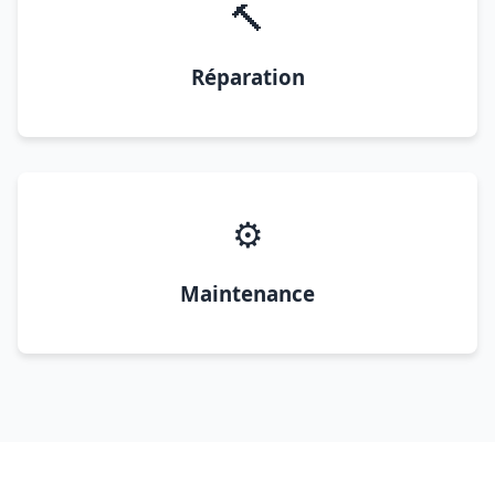
🔨
Réparation
⚙️
Maintenance