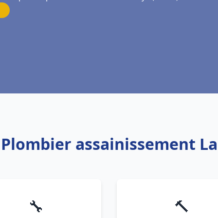
: Plombier assainissement L
🔧
🔨