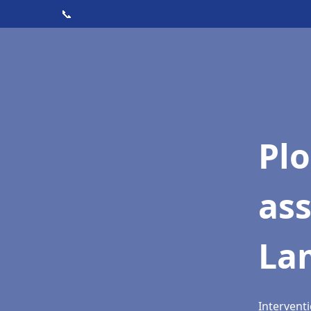
📞
Pl
as
La
Intervent