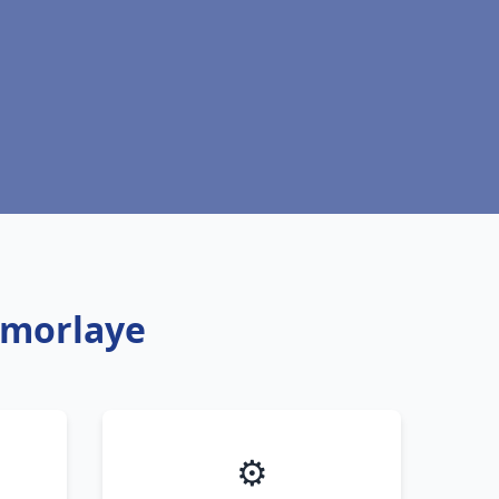
amorlaye
⚙️