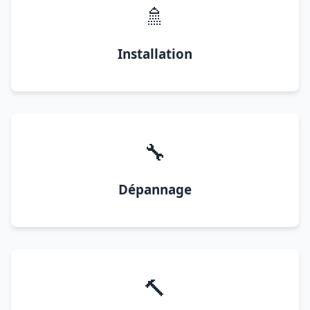
🚿
Installation
🔧
Dépannage
🔨