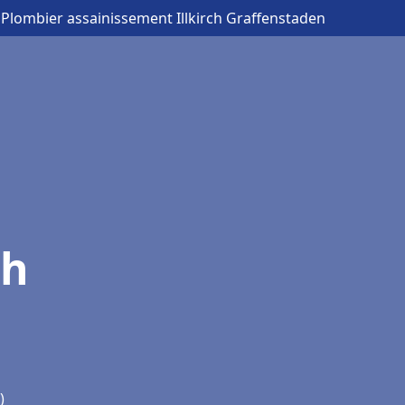
 Plombier assainissement Illkirch Graffenstaden
ch
)