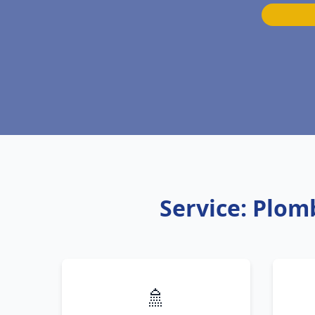
Service: Plom
🚿