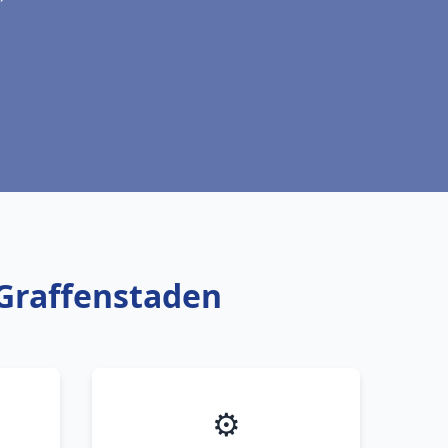
 Graffenstaden
⚙️