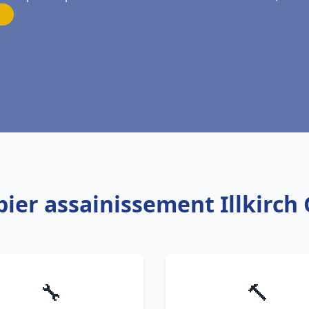
bier assainissement Illkirch
🔧
🔨