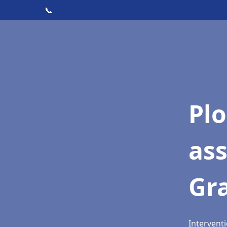
📞
Pl
ass
Gr
Interventi