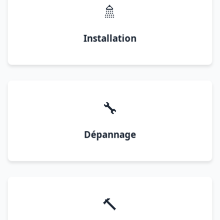
🚿
Installation
🔧
Dépannage
🔨