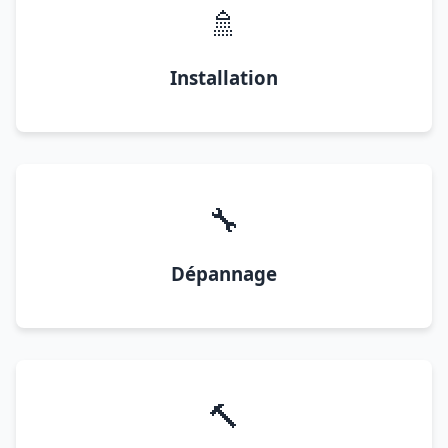
🚿
Installation
🔧
Dépannage
🔨