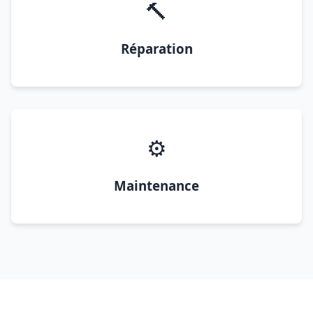
🔨
Réparation
⚙️
Maintenance