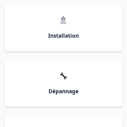
🚿
Installation
🔧
Dépannage