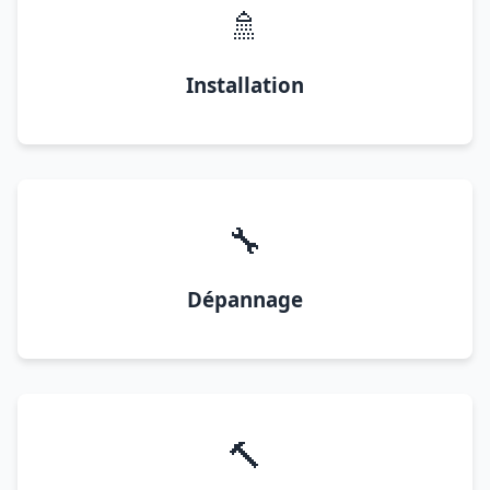
🚿
Installation
🔧
Dépannage
🔨