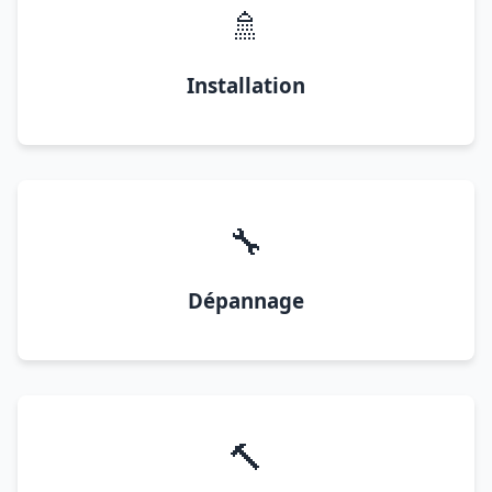
🚿
Installation
🔧
Dépannage
🔨