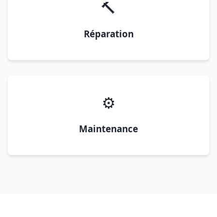
🔨
Réparation
⚙️
Maintenance