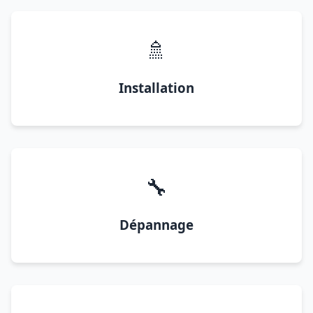
🚿
Installation
🔧
Dépannage