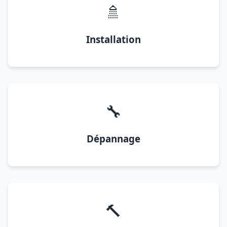
🚿
Installation
🔧
Dépannage
🔨