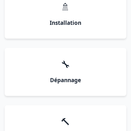
🚿
Installation
🔧
Dépannage
🔨