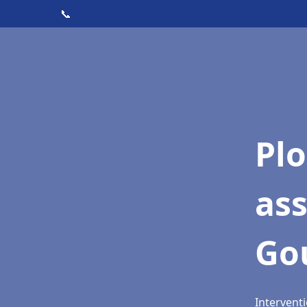
📞
Pl
as
Go
Intervent