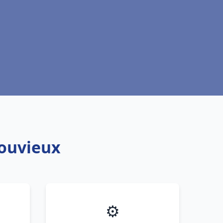
Gouvieux
⚙️