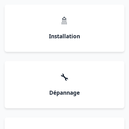
🚿
Installation
🔧
Dépannage