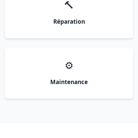
🔨
Réparation
⚙️
Maintenance