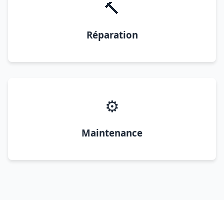
🔨
Réparation
⚙️
Maintenance