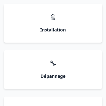
🚿
Installation
🔧
Dépannage