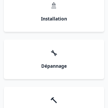
🚿
Installation
🔧
Dépannage
🔨