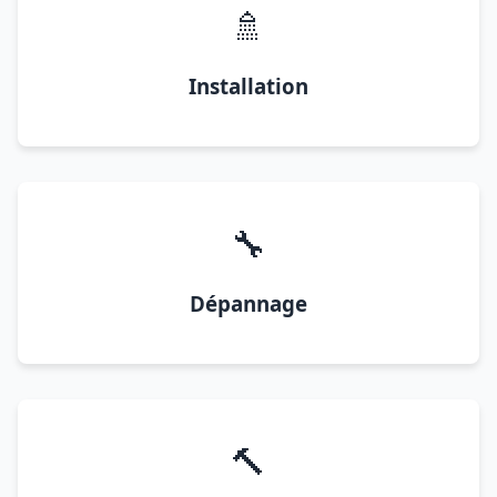
🚿
Installation
🔧
Dépannage
🔨