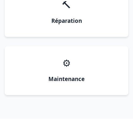
🔨
Réparation
⚙️
Maintenance