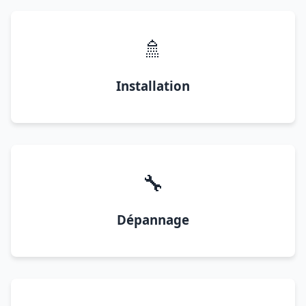
🚿
Installation
🔧
Dépannage