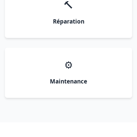
🔨
Réparation
⚙️
Maintenance