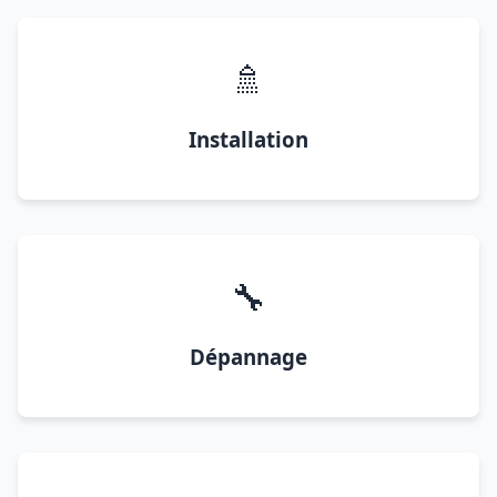
🚿
Installation
🔧
Dépannage