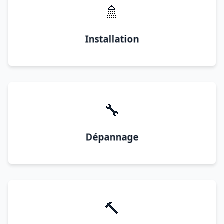
🚿
Installation
🔧
Dépannage
🔨