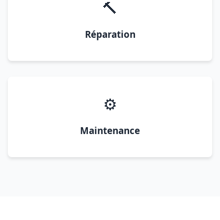
🔨
Réparation
⚙️
Maintenance