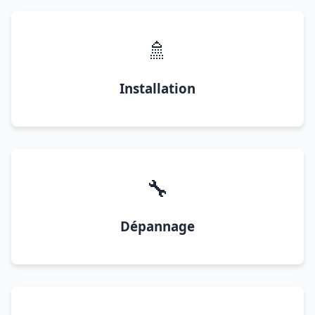
🚿
Installation
🔧
Dépannage