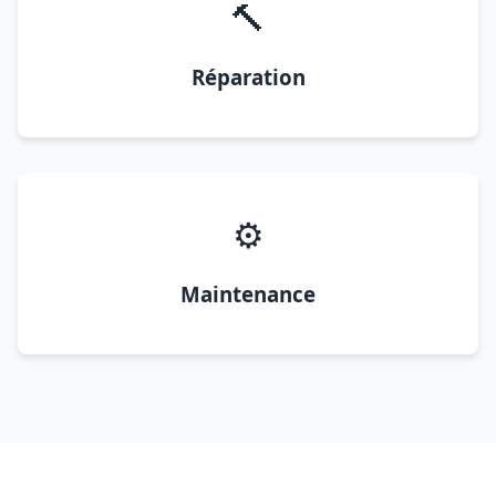
🔨
Réparation
⚙️
Maintenance