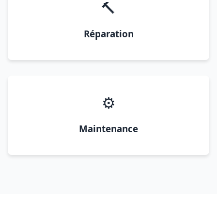
🔨
Réparation
⚙️
Maintenance