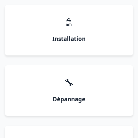
🚿
Installation
🔧
Dépannage