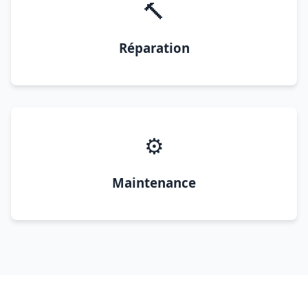
🔨
Réparation
⚙️
Maintenance