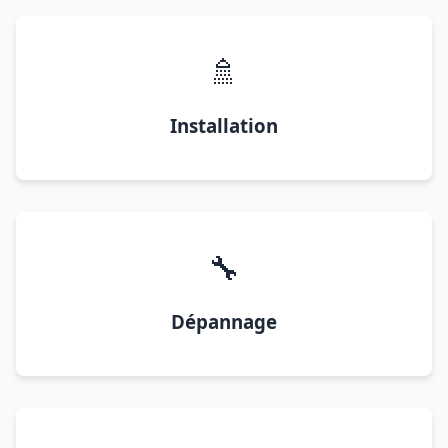
🚿
Installation
🔧
Dépannage